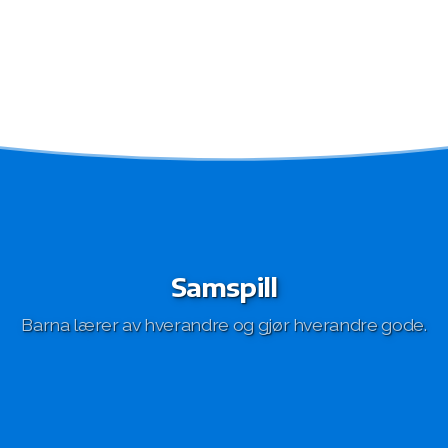
Samspill
Barna lærer av hverandre og gjør hverandre gode.